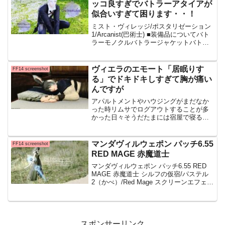
ッコ良すぎでバトラーアタイアが
似合いすぎて困ります・・！
ミスト・ヴィレッジ/ポスタリゼーション
1/Arcanist(巴術士) ■装備品についてバト
ラーモノクルバトラージャケットバトラ
ーグローブバトラースラックスバトラー
ゲイター オンラインストアでは、「バト
ラーアタイアEX」として1,980円で販
ヴィエラのエモート「居眠りす
FF14 screenshot
る」でドキドキしすぎて胸が痛い
んですが
アパルトメントやハウジングがまだなか
った時リムサでログアウトすることが多
かった日々そうだたまには宿屋で寝るか
ってなることもありその時に撮ったSSで
す、ここはグリダニアの宿屋 旅館「とま
り木」です エモート「居眠りをする」 ま
マンダヴィルウェポン パッチ6.55
FF14 screenshot
っ！なんですかこ
RED MAGE 赤魔道士
マンダヴィルウェポン パッチ6.55 RED
MAGE 赤魔道士 シルフの仮宿/パステル
2（かべ）/Red Mage スクリーンエフェク
ト「かべ」は どういうSSで使ったら良い
のか分からず試してみました合うか合わ
ないか・・分かりませんが、好みは別れ
るかもですね
スポンサーリンク