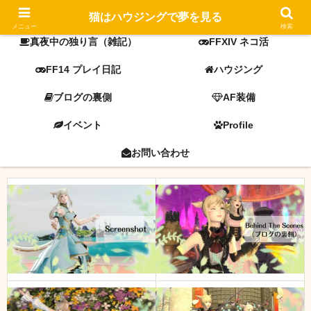
FF14 screenshot
ミラプリ
猫はハウジングで夢を見る
メニュー
検索
真夜中の独り言（雑記）
FFXIV ネコ活
FF14 プレイ日記
ハウジング
ブログの裏側
AF装備
イベント
Profile
お問い合わせ