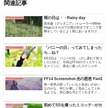
関連記事
雨の日は・・Rainy day
FF14 screenshot
黒衣森（グリダニア）/トレーラー/White
Mageエオルゼアの雨が好きですここで冒
険をしているとよく雨にあいますログイ
ンしてる時間帯の規則性が独特なのか？
わたしは本当に雨にあう確率が高いです
雨上がりの澄んだ景色や虹を見つけるこ
とが出来た...
「バニーの日」ってみてしまった
FF14 screenshot
ら…ね？
8月2日は「バニーの日」♪少し遅れて気づ
いたけれど、今回はFF14のヴィエラくん
をメインに、過去に撮ったスクショやミ
アからヴィエラに幻想した時のエピソー
ド等をゆるっとお届けします #このエモ
が使える の活用やお気に入り装備、小隊
FF14 Screenshot-光の恩恵 Part2
FF14 screenshot
メンとのやり
第一世界の雨っていいなと色合いのせい
なのかな、何だか優しく包みこんでくれ
るような、安心感を与えてくれますノル
ヴラント/パステル1（すりガラ
ス）/Gunbreakerその世界の光をやわらげ
る役割を担っているからでしょうか私が
初めてSSを撮ったミコッテ♂がカ
FF14 screenshot
普段、あ、この風景...