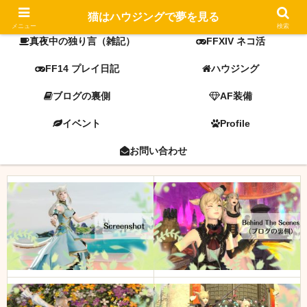
FF14 screenshot
ミラプリ
猫はハウジングで夢を見る
メニュー
検索
真夜中の独り言（雑記）
FFXIV ネコ活
FF14 プレイ日記
ハウジング
ブログの裏側
AF装備
イベント
Profile
お問い合わせ