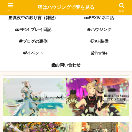
FF14 screenshot
ミラプリ
猫はハウジングで夢を見る
メニュー
検索
真夜中の独り言（雑記）
FFXIV ネコ活
FF14 プレイ日記
ハウジング
ブログの裏側
AF装備
イベント
Profile
お問い合わせ