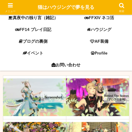
FF14 screenshot
ミラプリ
猫はハウジングで夢を見る
メニュー
検索
真夜中の独り言（雑記）
FFXIV ネコ活
FF14 プレイ日記
ハウジング
ブログの裏側
AF装備
イベント
Profile
お問い合わせ