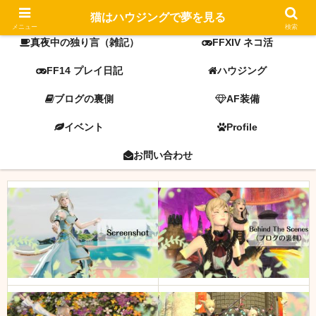
FF14 screenshot
ミラプリ
猫はハウジングで夢を見る
メニュー
検索
真夜中の独り言（雑記）
FFXIV ネコ活
FF14 プレイ日記
ハウジング
ブログの裏側
AF装備
イベント
Profile
お問い合わせ