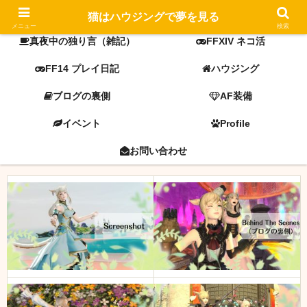
FF14 screenshot
ミラプリ
猫はハウジングで夢を見る
メニュー
検索
真夜中の独り言（雑記）
FFXIV ネコ活
FF14 プレイ日記
ハウジング
ブログの裏側
AF装備
イベント
Profile
お問い合わせ