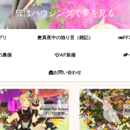
猫はハウジングで夢を見る
プリ
真夜中の独り言（雑記）
FF
の裏側
AF装備
お問い合わせ