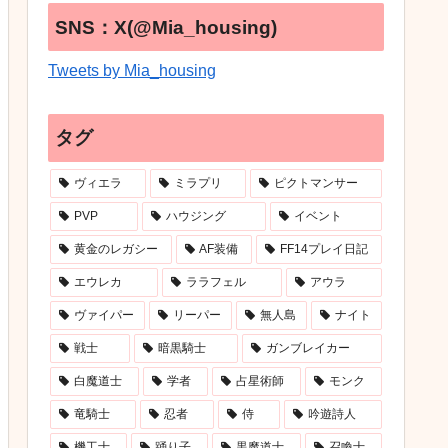
SNS：X(@Mia_housing)
Tweets by Mia_housing
タグ
ヴィエラ
ミラプリ
ピクトマンサー
PVP
ハウジング
イベント
黄金のレガシー
AF装備
FF14プレイ日記
エウレカ
ララフェル
アウラ
ヴァイパー
リーパー
無人島
ナイト
戦士
暗黒騎士
ガンブレイカー
白魔道士
学者
占星術師
モンク
竜騎士
忍者
侍
吟遊詩人
機工士
踊り子
黒魔道士
召喚士