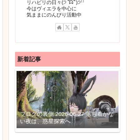
リハビリの日々(੭ ‾᷄ᗣ‾᷅ )੭⁾⁾
今はヴィエラを中心に
気ままにのんびり活動中
新着記事
ブログの裏側 2026-06-27 落ち着かな
い夜は、惑星探索へ