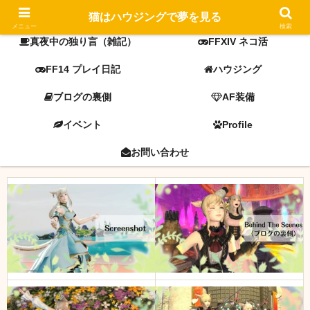
FF14 screenshot
ミラプリ
猫はハウジングで夢を見る
メニュー
検索
真夜中の独り言（雑記）
FFXIV ネコ活
FF14 プレイ日記
ハウジング
ブログの裏側
AF装備
イベント
Profile
お問い合わせ