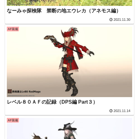
なーみゃ探検隊 禁断の地エウレカ（アネモス編）
2021.11.30
AF装備
レベル８０ＡＦの記録（DPS編 Part３）
2021.11.14
AF装備