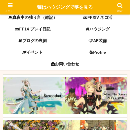
FF14 screenshot
ミラプリ
猫はハウジングで夢を見る
メニュー
検索
真夜中の独り言（雑記）
FFXIV ネコ活
FF14 プレイ日記
ハウジング
ブログの裏側
AF装備
イベント
Profile
お問い合わせ