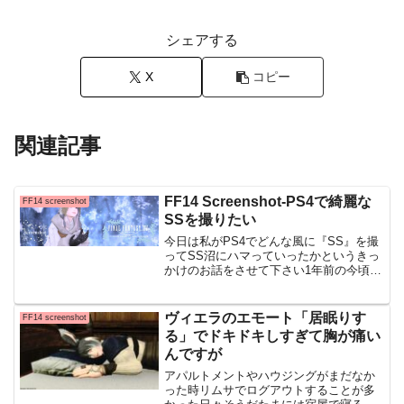
シェアする
X
コピー
関連記事
FF14 Screenshot-PS4で綺麗な
FF14 screenshot
SSを撮りたい
今日は私がPS4でどんな風に『SS』を撮
ってSS沼にハマっていったかというきっ
かけのお話をさせて下さい1年前の今頃に
撮れた１枚のSSとの出会いでしたクルザ
ス西部高地/標準(パーティクル)始まりは
昨年の今頃でした昨年の今頃、私はどう
ヴィエラのエモート「居眠りす
FF14 screenshot
したらPS...
る」でドキドキしすぎて胸が痛い
んですが
アパルトメントやハウジングがまだなか
った時リムサでログアウトすることが多