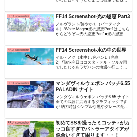
かった日々そうだたまには宿屋で寝るか
ってなることもありその時に撮ったSSで
す、ここはグリダニアの宿屋 旅館「とま
り木」です エモート「居眠りをする」 ま
FF14 Screenshot-光の恩恵 Part3
FF14 screenshot
っ！なんですかこ
ノルヴラント/鮮やか１（パーティク
ル）/White Mage■光の恩恵Part1はこちら
からどうぞ→光の恩恵Part1■光の恩恵
Part2はこちらからどうぞ→光の恩恵
Part2ここまで猫散歩してきた場所は、ノ
ルヴラントのレイクランド周辺で...
FF14 Screenshot-水の中の世界
FF14 screenshot
イル・メグ（水中）/色ペン1（光彩
2）/Tank今日はコスタ・デル・ソルが雨
でしたじゃあラザハンの海辺へ行こうと
思ったら、こちらも雨でイル・メグの水
辺にやって来ましたわたしのブログを初
期の頃から読んでくださっている方はご
マンダヴィルウェポン パッチ6.55
FF14 screenshot
存じかと思いますが・...
PALADIN ナイト
マンダヴィルウェポン パッチ6.55 ナイト
全ての武器に共通するグラフィックです
が 納刀時はシンプルな黒やグレーの配色
の見た目になっています 剣の見た目 盾は
こんな感じ 抜刀すると青や紫へ色が変化
します それじゃあここからはいつものよ
初めてSSを撮ったミコッテ♂がカ
FF14 screenshot
うに、カラーフィルターを変えたSSを幻
ッコ良すぎでバトラーアタイアが
龍残骸 黙約の塔/標準/Paladin
似合いすぎて困ります・・！