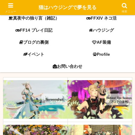
FF14 screenshot
ミラプリ
猫はハウジングで夢を見る
メニュー
検索
真夜中の独り言（雑記）
FFXIV ネコ活
FF14 プレイ日記
ハウジング
ブログの裏側
AF装備
イベント
Profile
お問い合わせ