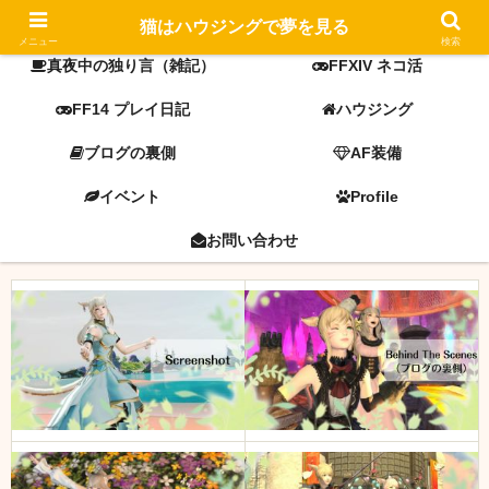
FF14 screenshot
ミラプリ
猫はハウジングで夢を見る
メニュー
検索
真夜中の独り言（雑記）
FFXIV ネコ活
FF14 プレイ日記
ハウジング
ブログの裏側
AF装備
イベント
Profile
お問い合わせ