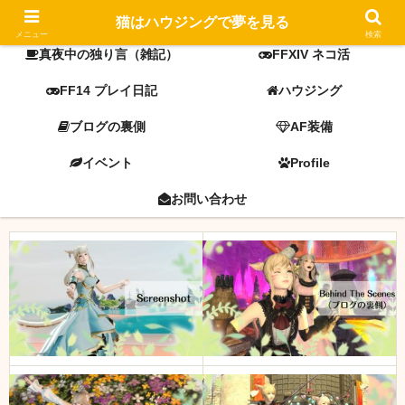
FF14 screenshot
ミラプリ
猫はハウジングで夢を見る
メニュー
検索
真夜中の独り言（雑記）
FFXIV ネコ活
FF14 プレイ日記
ハウジング
ブログの裏側
AF装備
イベント
Profile
お問い合わせ