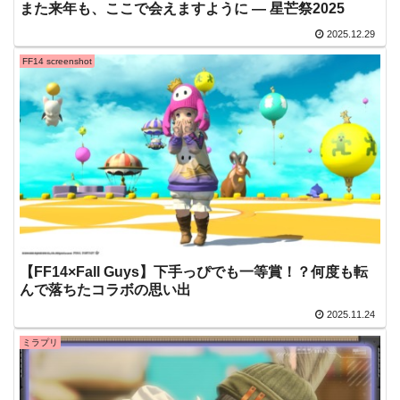
また来年も、ここで会えますように ― 星芒祭2025
2025.12.29
FF14 screenshot
【FF14×Fall Guys】下手っぴでも一等賞！？何度も転
んで落ちたコラボの思い出
2025.11.24
ミラプリ