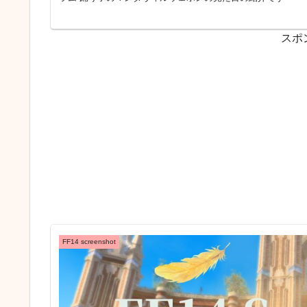
スポ
FF14 screenshot