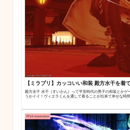
【ミラプリ】カッコいい和装 殿方水干を着
殿方水干 水干（すいかん）って平安時代の男子の和装とかゲ
うかイイ！ヴィエラくんを通して着ることが出来て幸せな時間でした(
FF14 screenshot