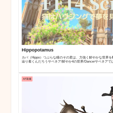
Hippopotamus
カバ（Hippo）つぶらな瞳のその君は、力強く鮮やかな世
辿り着くんだろうサベネア/鮮やか4の世界/Dancerサベネア
AF装備