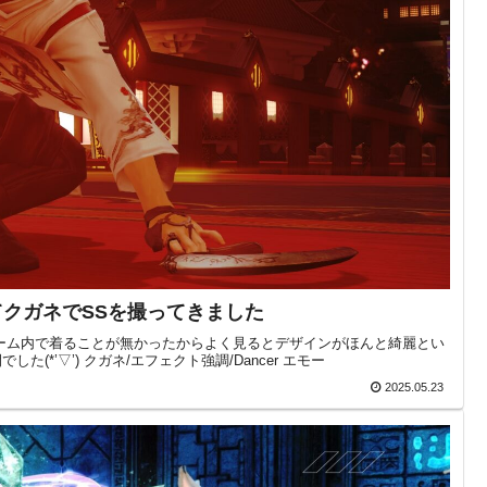
てクガネでSSを撮ってきました
ーム内で着ることが無かったからよく見るとデザインがほんと綺麗とい
*’▽’) クガネ/エフェクト強調/Dancer エモー
2025.05.23