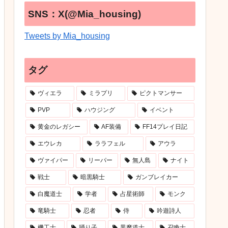
SNS：X(@Mia_housing)
Tweets by Mia_housing
タグ
ヴィエラ
ミラプリ
ピクトマンサー
PVP
ハウジング
イベント
黄金のレガシー
AF装備
FF14プレイ日記
エウレカ
ララフェル
アウラ
ヴァイパー
リーパー
無人島
ナイト
戦士
暗黒騎士
ガンブレイカー
白魔道士
学者
占星術師
モンク
竜騎士
忍者
侍
吟遊詩人
機工士
踊り子
黒魔道士
召喚士