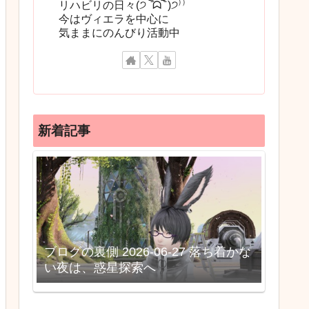
リハビリの日々(੭ ‾᷄ᗣ‾᷅ )੭⁾⁾
今はヴィエラを中心に
気ままにのんびり活動中
新着記事
ブログの裏側 2026-06-27 落ち着かな
い夜は、惑星探索へ