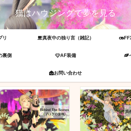
猫はハウジングで夢を見る
プリ
真夜中の独り言（雑記）
FF
の裏側
AF装備
お問い合わせ