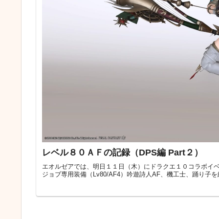
レベル８０ＡＦの記録（DPS編 Part２）
エオルゼアでは、明日１１日（木）にドラクエ１０コラボイベントが
ジョブ専用装備（Lv80/AF4）吟遊詩人AF、機工士、踊り