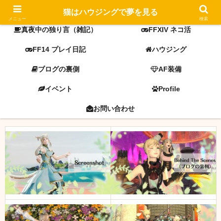
FF14 screenshot
ミラプリ
猫はハウジングで夢を見る
メニュー
検索
真夜中の独り言（雑記）
FFXIV ネコ活
FF14 プレイ日記
ハウジング
ブログの裏側
AF装備
イベント
Profile
お問い合わせ