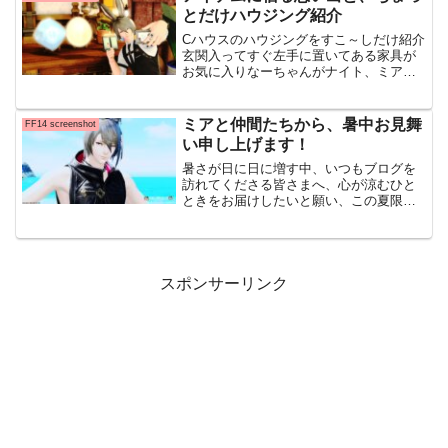
モー
とだけハウジング紹介
Cハウスのハウジングをすこ～しだけ紹介
玄関入ってすぐ左手に置いてある家具が
お気に入りなーちゃんがナイト、ミアが
白魔メインなのでそれぞれのジョブのク
リスタルトロフィーを置いていますタブ
レットで記録するで、二つのオブジェと
ミアと仲間たちから、暑中お見舞
FF14 screenshot
一緒に自分を記録しよう
い申し上げます！
暑さが日に日に増す中、いつもブログを
訪れてくださる皆さまへ、心が涼むひと
ときをお届けしたいと願い、この夏限定
のミアと仲間たちのSSを掲載していま
す。ヴィエラくんは青空に向かって手を
伸ばし、さりげないウィンクと落ち着い
た表情で夏の輝きをそっと
スポンサーリンク