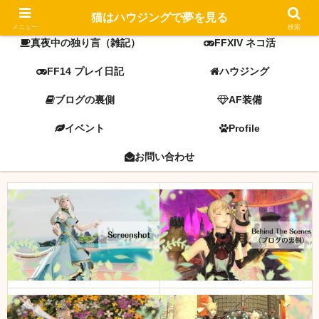
FF14 screenshot
ミラプリ
猫はハウジングで夢を見る
メニュー
検索
真夜中の独り言（雑記）
FFXIV ネコ活
FF14 プレイ日記
ハウジング
ブログの裏側
AF装備
イベント
Profile
お問い合わせ