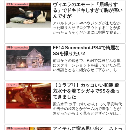
なんですここは 期間限定とかもったいな
ヴィエラのエモート「居眠りす
FF14 screenshot
い・・ほんとに
る」でドキドキしすぎて胸が痛い
んですが
アパルトメントやハウジングがまだなか
った時リムサでログアウトすることが多
かった日々そうだたまには宿屋で寝るか
ってなることもありその時に撮ったSSで
す、ここはグリダニアの宿屋 旅館「とま
り木」です エモート「居眠りをする」 ま
FF14 Screenshot-PS4で綺麗な
FF14 screenshot
っ！なんですかこ
SSを撮りたい2
前回からの続きで、PS4で普段どんな風
にスクリーンショットを撮っていたか思
い出話とともに紹介させて下さい、ちょ
うど1年前のお話になります前回のブログ
はこちらからどうぞ→小雪の頃に「赤
色」のライトの設定が、まただ猫のSSに
【ミラプリ】カッコいい和装 殿
ミラプリ
魔法をかけてくれたよ...
方水干を着てクガネでSSを撮っ
てきました
殿方水干 水干（すいかん）って平安時代
の男子の和装とかゲーム内で着ることが
無かったからよく見るとデザインがほん
と綺麗というかイイ！ヴィエラくんを通
して着ることが出来て幸せな時間でした
(*’▽’) クガネ/エフェクト強調/Dancer エ
アイテムに宿る思い出と、ちょっ
FF14 screenshot