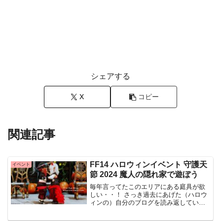
シェアする
X
コピー
関連記事
FF14 ハロウィンイベント 守護天
イベント
節 2024 魔人の隠れ家で遊ぼう
毎年言ってたこのエリアにある庭具が欲
しい・・！ さっき過去にあげた（ハロウ
ィンの）自分のブログを読み返していた
のですが 毎年言ってたよ・・！（なんか
恥ずかしい、、） それぐらい素敵なお庭