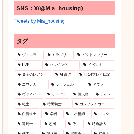
SNS：X(@Mia_housing)
Tweets by Mia_housing
タグ
ヴィエラ
ミラプリ
ピクトマンサー
PVP
ハウジング
イベント
黄金のレガシー
AF装備
FF14プレイ日記
エウレカ
ララフェル
アウラ
ヴァイパー
リーパー
無人島
ナイト
戦士
暗黒騎士
ガンブレイカー
白魔道士
学者
占星術師
モンク
竜騎士
忍者
侍
吟遊詩人
機工士
踊り子
黒魔道士
召喚士