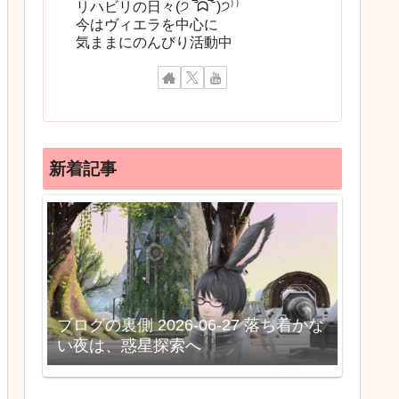
リハビリの日々(੭ ‾᷄ᗣ‾᷅ )੭⁾⁾
今はヴィエラを中心に
気ままにのんびり活動中
新着記事
ブログの裏側 2026-06-27 落ち着かな
い夜は、惑星探索へ