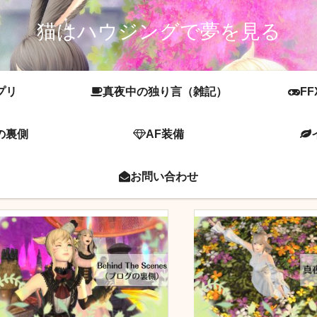
猫はハウジングで夢を見る
プリ
真夜中の独り言（雑記）
FF
の裏側
AF装備
お問い合わせ