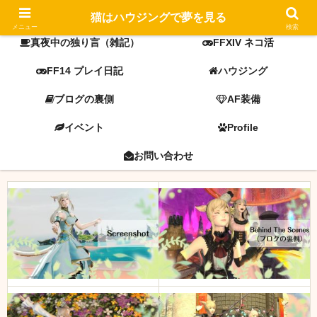
FF14 screenshot
ミラプリ
猫はハウジングで夢を見る
メニュー
検索
真夜中の独り言（雑記）
FFXIV ネコ活
FF14 プレイ日記
ハウジング
ブログの裏側
AF装備
イベント
Profile
お問い合わせ