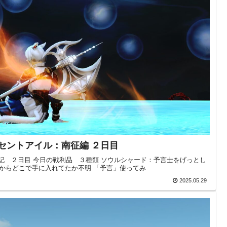
クレセントアイル：南征編 ２日目
イ日記 ２日目 今日の戦利品 ３種類 ソウルシャード：予言士をげっとし
するからどこで手に入れてたか不明 「予言」使ってみ
2025.05.29