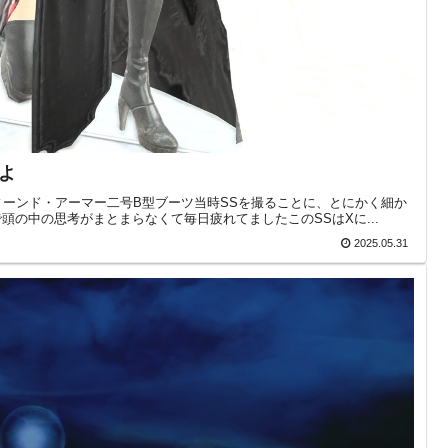
よ
フィーンド・アーマー二号B型ブーツ当時SSを撮ることに、とにかく細か
の中の思考がまとまらなくて毎日疲れてましたこのSSはXに...
2025.05.31