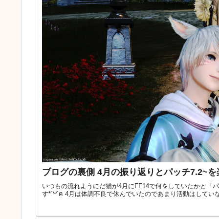
ブログの裏側 4月の振り返りとパッチ7.2~
いつもの流れようにだ猫が4月にFF14で何をしていたかと「
す*´꒳`ฅ 4月は体調不良で休んでいたのであまり活動はし