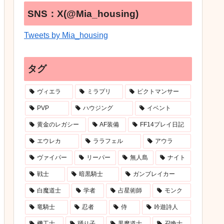
SNS：X(@Mia_housing)
Tweets by Mia_housing
タグ
ヴィエラ
ミラプリ
ピクトマンサー
PVP
ハウジング
イベント
黄金のレガシー
AF装備
FF14プレイ日記
エウレカ
ララフェル
アウラ
ヴァイパー
リーパー
無人島
ナイト
戦士
暗黒騎士
ガンブレイカー
白魔道士
学者
占星術師
モンク
竜騎士
忍者
侍
吟遊詩人
機工士
踊り子
黒魔道士
召喚士