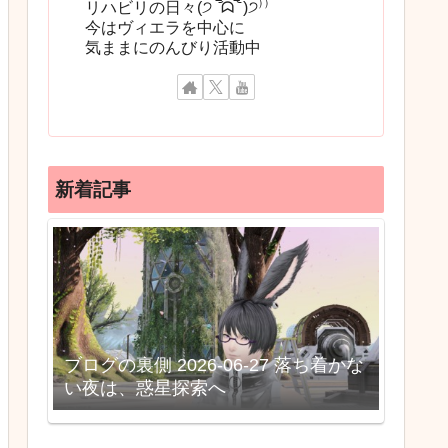
リハビリの日々(੭ ‾᷄ᗣ‾᷅ )੭⁾⁾
今はヴィエラを中心に
気ままにのんびり活動中
新着記事
ブログの裏側 2026-06-27 落ち着かな
い夜は、惑星探索へ