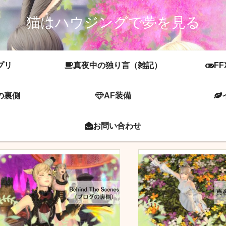
猫はハウジングで夢を見る
プリ
真夜中の独り言（雑記）
FF
の裏側
AF装備
お問い合わせ