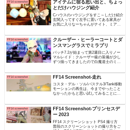
す昔は青色しか嫌だっていうぐらい、青
アイテムに宿る思い出と、ちょっ
FF14 screenshot
が大好き...
とだけハウジング紹介
Cハウスのハウジングをすこ～しだけ紹介
玄関入ってすぐ左手に置いてある家具が
お気に入りなーちゃんがナイト、ミアが
白魔メインなのでそれぞれのジョブのク
リスタルトロフィーを置いていますタブ
レットで記録するで、二つのオブジェと
クルーザー・ヒーラーコートとダ
FF14 screenshot
一緒に自分を記録しよう
ンスマングラスでミラプリ
パッチ7.2が始まって第2週目に入りノー
マルレイド：クルーザー級の装備が少し
ずつ揃ってきましたので白魔道士のミラ
プリを紹介させて下さい ※ソリューショ
ンナイン（アルカディア・ソサエティ
前）/標準/White mage※撮影場所/カラー
FF14 Screenshot-走れ
FF14 screenshot
フィル
コスタ・デル・ソル/パステル3/Tank移動
モーションの再生は、今までやったこと
なかったかもと思い試してみることに何
だかまた自分が好きなSSが撮れましたし
イイ・・！いいじゃあないですか・・！
何気ない風景も、モーションを付けると
FF14 Screenshot-プリンセスデ
FF14 screenshot
何だかドラマチ...
ー 2023
FF14 スクリーンショット PS4 撮り方
普段のスクリーンショットの撮り方をご