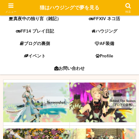
FF14 screenshot
ミラプリ
猫はハウジングで夢を見る
メニュー
検索
真夜中の独り言（雑記）
FFXIV ネコ活
FF14 プレイ日記
ハウジング
ブログの裏側
AF装備
イベント
Profile
お問い合わせ