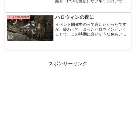
紹介（PS4で撮影）サブキャラのアウラ
です アウラは目の色の選択肢が多くてい
いですね(*'▽') ウルダハ/パステル2 /White
Mage わたしのアウラ
ハロウィンの夜に
FF14 screenshot
イベント開催中のって言いたかったです
が、終わってしまったハロウィンという
ことで、この時期に合いそうな色あいを
テーマにScreenshotのコーナーを更新し
ていきたいと思っていますウルダハ/過去
視/Blue Mage毎年言ってるかな、この時
期...
スポンサーリンク