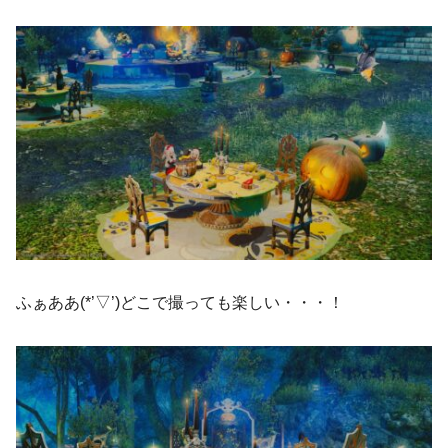
ふぁああ(*’▽’)どこで撮っても楽しい・・・！