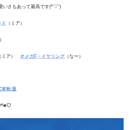
さもあって最高です(*’▽’)
ッド
（ミア）
）
（ミア）
オメガF・イヤリング
（なー）
軍靴:重
^ฅ♡