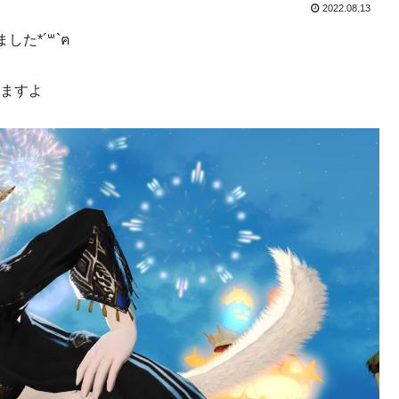
2022.08.13
た*´꒳`ฅ
りますよ