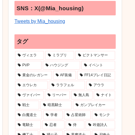
SNS：X(@Mia_housing)
Tweets by Mia_housing
タグ
ヴィエラ
ミラプリ
ピクトマンサー
PVP
ハウジング
イベント
黄金のレガシー
AF装備
FF14プレイ日記
エウレカ
ララフェル
アウラ
ヴァイパー
リーパー
無人島
ナイト
戦士
暗黒騎士
ガンブレイカー
白魔道士
学者
占星術師
モンク
竜騎士
忍者
侍
吟遊詩人
機工士
踊り子
黒魔道士
召喚士