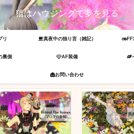
猫はハウジングで夢を見る
プリ
真夜中の独り言（雑記）
FF
の裏側
AF装備
お問い合わせ