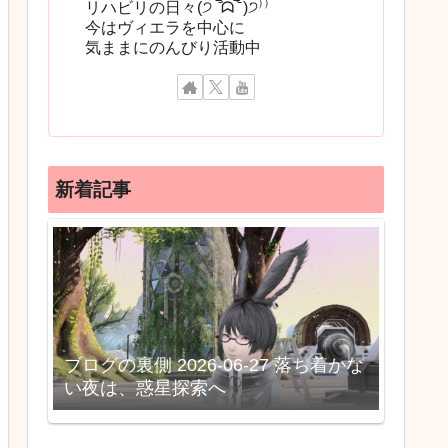
リハビリの日々(੭ ‾᷄ᗣ‾᷅ )੭⁾⁾
今はヴィエラを中心に
気ままにのんびり活動中
新着記事
ブログの裏側 2026-06-27 落ち着かな
い夜は、惑星探索へ