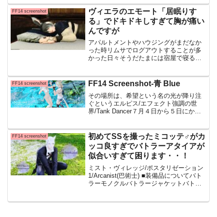
界が止まるじゃないですか？？可愛すぎ
なんですけど・・・。いつもはクールに
ヴィエラのエモート「居眠りす
FF14 screenshot
見えるアウラさんこのエモ...
る」でドキドキしすぎて胸が痛い
んですが
アパルトメントやハウジングがまだなか
った時リムサでログアウトすることが多
かった日々そうだたまには宿屋で寝るか
ってなることもありその時に撮ったSSで
す、ここはグリダニアの宿屋 旅館「とま
り木」です エモート「居眠りをする」 ま
FF14 Screenshot-青 Blue
FF14 screenshot
っ！なんですかこ
その場所は、希望という名の光が降り注
ぐというエルピス/エフェクト強調の世
界/Tank Dancer７月４日から５日にかけ
てTwitterで公開させて頂いたメンテタグ
SSでフォロバやフォローして頂いた皆様
ありがとうございました！これからどう
初めてSSを撮ったミコッテ♂がカ
FF14 screenshot
ぞ...
ッコ良すぎでバトラーアタイアが
似合いすぎて困ります・・！
ミスト・ヴィレッジ/ポスタリゼーション
1/Arcanist(巴術士) ■装備品についてバト
ラーモノクルバトラージャケットバトラ
ーグローブバトラースラックスバトラー
ゲイター オンラインストアでは、「バト
ラーアタイアEX」として1,980円で販