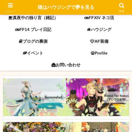
FF14 screenshot
ミラプリ
猫はハウジングで夢を見る
メニュー
検索
真夜中の独り言（雑記）
FFXIV ネコ活
FF14 プレイ日記
ハウジング
ブログの裏側
AF装備
イベント
Profile
お問い合わせ