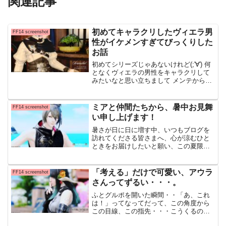
関連記事
初めてキャラクリしたヴィエラ男
FF14 screenshot
性がイケメンすぎてびっくりした
お話
初めてシリーズじゃあないけれど(;'∀') 何
となくヴィエラの男性をキャラクリして
みたいなと思い立ちまして メンテから逃
げてるわけではない、、！いや・・！逃
げてるな、、 パッチ7.0のクエストで貰っ
た幻想薬を使ってみたところ・・ 奇跡の
ミアと仲間たちから、暑中お見舞
FF14 screenshot
薬
い申し上げます！
暑さが日に日に増す中、いつもブログを
訪れてくださる皆さまへ、心が涼むひと
ときをお届けしたいと願い、この夏限定
のミアと仲間たちのSSを掲載していま
す。ヴィエラくんは青空に向かって手を
伸ばし、さりげないウィンクと落ち着い
「考える」だけで可愛い、アウラ
FF14 screenshot
た表情で夏の輝きをそっと
さんってずるい・・・。
ふとグルポを開いた瞬間・・「あ、これ
は！」ってなってだって、この角度から
この目線、この指先・・・こうくるのね
とただ「考えてる」だけなのに、もう世