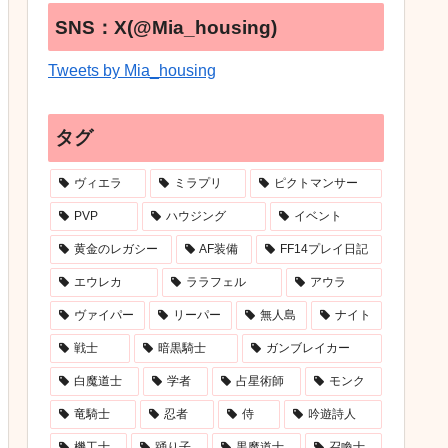
SNS：X(@Mia_housing)
Tweets by Mia_housing
タグ
ヴィエラ
ミラプリ
ピクトマンサー
PVP
ハウジング
イベント
黄金のレガシー
AF装備
FF14プレイ日記
エウレカ
ララフェル
アウラ
ヴァイパー
リーパー
無人島
ナイト
戦士
暗黒騎士
ガンブレイカー
白魔道士
学者
占星術師
モンク
竜騎士
忍者
侍
吟遊詩人
機工士
踊り子
黒魔道士
召喚士