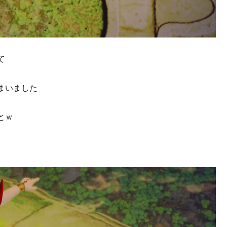
て
まいました
とｗ