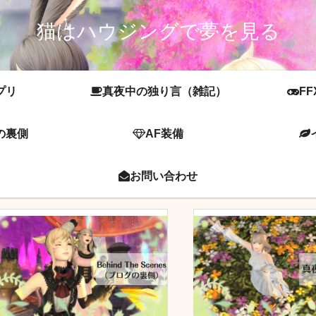
猫はハウジングで夢を見る
プリ
真夜中の独り言（雑記）
FF
の裏側
AF装備
お問い合わせ