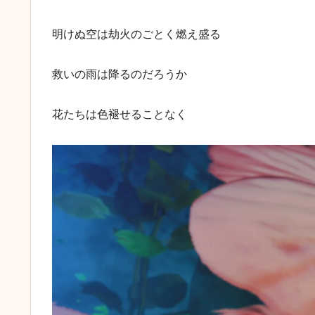
明けぬ空は劫火のごとく燃え盛る
救いの雨は降るのだろうか
花たちは色褪せることなく