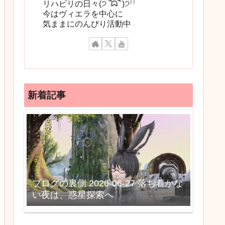
リハビリの日々(੭ ‾᷄ᗣ‾᷅ )੭⁾⁾
今はヴィエラを中心に
気ままにのんびり活動中
新着記事
ブログの裏側 2026-06-27 落ち着かな
い夜は、惑星探索へ