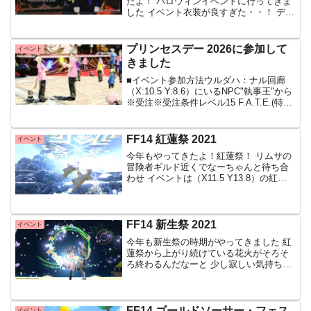
たよ！ ハロウィンイベントに行ってきま
した イベント衣装が良すぎた・・！ デフ
ォルトカラーがもうハロウィン色してま
して大好きなんですけど 公式ブログで発
表されてから気になっていたこの衣装 デ
プリンセスデー 2026に参加して
イベント
ザインもこれ最
きました
■イベント参加方法ウルダハ：ナル回廊
（X:10.5 Y:8.6）にいるNPC"執事王"から
※受注※受注条件レベル15 F.A.T.E.(特別
公演)で三歌姫と執事王子の中から自分の
推しを応援して盛り上げようということ
でF.A.T.E.が始
FF14 紅蓮祭 2021
イベント
今年もやってきたよ！紅蓮祭！ リムサの
冒険者ギルド近くでなーちゃんと待ち合
わせ イベントは（X11.5 Y13.8）の紅蓮
祭実行委員マヤル・モヤルさんから開始
です お祭りとか嬉しくて踊っちゃう！ 黒
柴「わんわんわん！（なんでわし見切れ
とるね
FF14 新生祭 2021
イベント
今年も新生祭の時期がやってきました 紅
蓮祭から上がり続けている花火がそろそ
ろ終わるんだなーと 少し寂しい気持ちに
もなりますが、今年も無事に参加できて
本当に嬉しかったです 花火の余韻に浸る
中、私は・・・ 先日、無謀にもYouTube
で新生祭イ
FF14 ゴールドソーサー・フェス
イベント