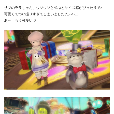
サブのララちゃん、ウソウソと並ぶとサイズ感がぴったりで♪
可愛くてつい撮りすぎてしまいました(*,,ᵕᆺᵕ,,)
あ～！もう可愛い♡