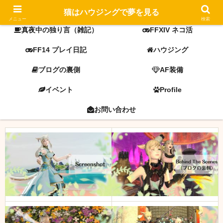
FF14 screenshot
ミラプリ
猫はハウジングで夢を見る
メニュー
検索
真夜中の独り言（雑記）
FFXIV ネコ活
FF14 プレイ日記
ハウジング
ブログの裏側
AF装備
イベント
Profile
お問い合わせ