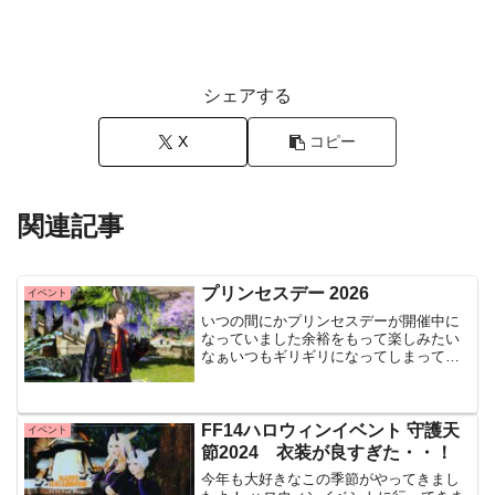
シェアする
X
コピー
関連記事
プリンセスデー 2026
イベント
いつの間にかプリンセスデーが開催中に
なっていました余裕をもって楽しみたい
なぁいつもギリギリになってしまって先
日開催されたヴァレンティオンのイベン
トはサブキャラたちの衣装を取りこぼし
てしまって何だか盛大に気持ちが落ち込
んでしまったので、、週末...
FF14ハロウィンイベント 守護天
イベント
節2024 衣装が良すぎた・・！
今年も大好きなこの季節がやってきまし