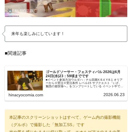
来年も楽しみにしています！
■関連記事
ゴールドソーサー・フェスティバル 2026は6月
24日(水)23：59頃までです
■イベント参加方法ウルダハ：ナル回廊X:9.4 Y:9.1 オリア
ーから※受注※受注条件 レベル15 サブクエスト「いざ、
魅惑の遊技場へ」をコンプリートしている イベント中でし
か着られない服がなんだか良いなぁと思っていたら(*’▽’)ト
ップ
2026.06.23
hinacyocomia.com
本記事のスクリーンショットはすべて、ゲーム内の撮影機能
（グルポ）で撮影した「無加工SS」です
光や風を感じたままに切り取って、エオルゼアそのままの美