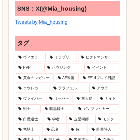
SNS：X(@Mia_housing)
Tweets by Mia_housing
タグ
ヴィエラ
ミラプリ
ピクトマンサー
PVP
ハウジング
イベント
黄金のレガシー
AF装備
FF14プレイ日記
エウレカ
ララフェル
アウラ
ヴァイパー
リーパー
無人島
ナイト
戦士
暗黒騎士
ガンブレイカー
白魔道士
学者
占星術師
モンク
竜騎士
忍者
侍
吟遊詩人
機工士
踊り子
黒魔道士
召喚士