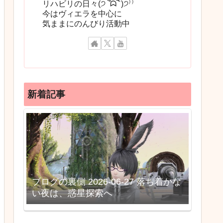
リハビリの日々(੭ ‾᷄ᗣ‾᷅ )੭⁾⁾
今はヴィエラを中心に
気ままにのんびり活動中
新着記事
ブログの裏側 2026-06-27 落ち着かな
い夜は、惑星探索へ