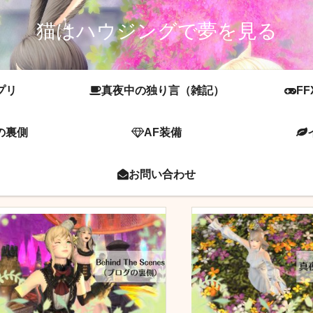
猫はハウジングで夢を見る
プリ
真夜中の独り言（雑記）
FF
の裏側
AF装備
お問い合わせ