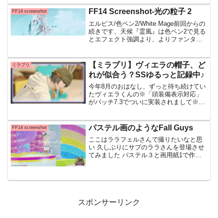
界のようにも見えたりしますドマ町人地/
色ペン１/Tank追加コンテンツのようなも
FF14 Screenshot-光の粒子 2
FF14 screenshot
のはなくただそ...
エルピス/色ペン2/White Mage前回からの
続きです、天候『霊風』は色ペン2で見る
とエフェクト強調より、よりファンタジ
ーしているというか透明感が出るなと、
澄んだ美しさを表現できるかなと思いま
すSSを撮りすぎたのは、途中で『月』が
【ミラプリ】ヴィエラの帽子、ど
ミラプリ
写り込...
れが似合う？SSゆるっと記録中♪
今年8月のおはなし、ずっと待ち続けてい
たヴィエラくんの※「頭装備表示対応」
がパッチ7.3でついに実装されまして※ヴ
ィエラの頭装備多数実装、一部の頭装備
でかぶれない装備もあります この話題
は、８月最後のブログで少しだけ触れて
パステル画のようなFall Guys
FF14 screenshot
いたのですが 祝！
ここはララフェルさんで撮りたいなと思
い 久しぶりにサブのララさんを登場させ
てみました パステル３と画用紙1で作る
SSの世界は絵本のようなふんわりと優し
い色合いになりまして あ、これパステル
画だよね～と撮った後で思いました ブラ
ンターヴィルス
スポンサーリンク