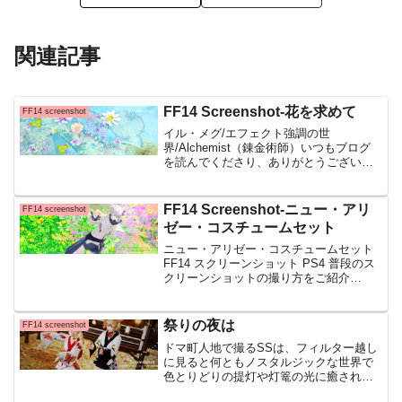
関連記事
FF14 Screenshot-花を求めて
FF14 screenshot
イル・メグ/エフェクト強調の世
界/Alchemist（錬金術師）いつもブログ
を読んでくださり、ありがとうございま
す何だか雨が続きますね体もだるくてず
～っと家にいたくなりますがそうは言っ
てられないので今日も元気にFF14の世界
FF14 Screenshot-ニュー・アリ
FF14 screenshot
に飛び出していき...
ゼー・コスチュームセット
ニュー・アリゼー・コスチュームセット
FF14 スクリーンショット PS4 普段のス
クリーンショットの撮り方をご紹介
（PS4で撮影）もうね・・・昨日の記事
にも少し書きましたがこのコスチューム
全部イイ！ だ猫大満足でした テンション
祭りの夜は
FF14 screenshot
が高まって
ドマ町人地で撮るSSは、フィルター越し
に見ると何ともノスタルジックな世界で
色とりどりの提灯や灯篭の光に癒されて
カラーフィルターによってはまた違う世