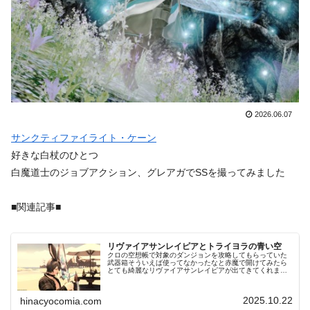
2026.06.07
サンクティファイライト・ケーン
好きな白杖のひとつ
白魔道士のジョブアクション、グレアガでSSを撮ってみました
■関連記事■
リヴァイアサンレイピアとトライヨラの青い空
クロの空想帳で対象のダンジョンを攻略してもらっていた
武器箱そういえば使ってなかったなと赤魔で開けてみたら
とても綺麗なリヴァイアサンレイピアが出てきてくれまし
たリヴァイアサンレイピアトライヨラの澄んだ空に武器の
青が溶けこんでいい感じにまた好き…
2025.10.22
hinacyocomia.com