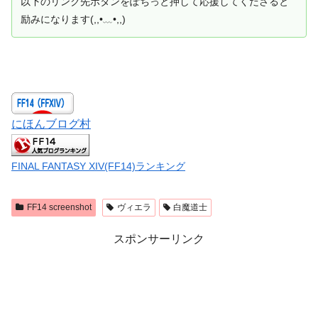
以下のリンク先ボタンをぽちっと押して応援してくださると
励みになります(,,•﹏•,,)
にほんブログ村
FINAL FANTASY XIV(FF14)ランキング
FF14 screenshot
ヴィエラ
白魔道士
スポンサーリンク