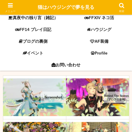
FF14 screenshot
ミラプリ
猫はハウジングで夢を見る
メニュー
検索
真夜中の独り言（雑記）
FFXIV ネコ活
FF14 プレイ日記
ハウジング
ブログの裏側
AF装備
イベント
Profile
お問い合わせ