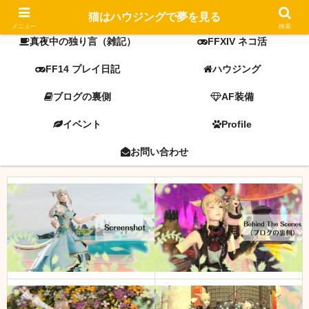
FF14 screenshot
ミラプリ
猫はハウジングで夢を見る
メニュー
検索
真夜中の独り言（雑記）
FFXIV ネコ活
FF14 プレイ日記
ハウジング
ブログの裏側
AF装備
イベント
Profile
お問い合わせ