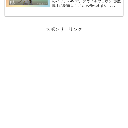
のパッチ6.45 マンダヴィルウェポン 赤魔
導士の記事はここから飛べますいつもの
ことですが(;'∀')夏らしいことをしてない
なと思って常夏の自分の無人島で色々と
撮ってきました10周年記念フレー...
スポンサーリンク