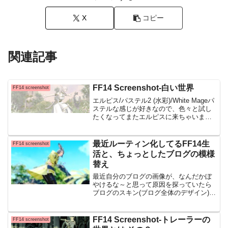
X
コピー
関連記事
FF14 Screenshot-白い世界
FF14 screenshot
エルピス/パステル2 (水彩)/White Mageパ
ステルな感じが好きなので、色々と試し
たくなってまたエルピスに来ちゃいまし
た(*'▽')Screenshotのコーナーを見返す
と、ここでSSを撮る機会は多いなと感じ
ますｗ今日のテーマは「白...
最近ルーティン化してるFF14生
FF14 screenshot
活と、ちょっとしたブログの模様
替え
最近自分のブログの画像が、なんだかぼ
やけるな～と思って原因を探っていたら
ブログのスキン(ブログ全体のデザイン)を
変更したせいだったと判明・・・！特に
PCやタブレットで見てくださっていた方
は今まで見づらかったかと思います、す
FF14 Screenshot-トレーラーの
FF14 screenshot
みませんでした、、