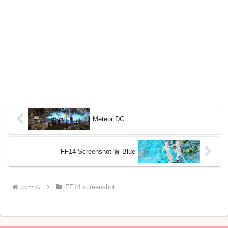
Meteor DC
FF14 Screenshot-青 Blue
ホーム
FF14 screenshot