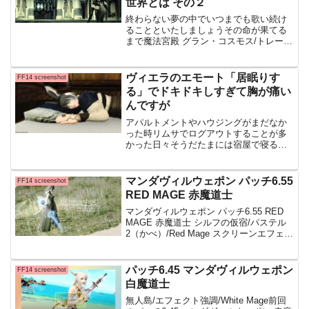
世界とは その２
終わらない夢の中でいつまでも歌い続け
ることといたしましょうその命が果てる
まで魔法宮殿 グラン・コスモス/トレーラ
ー/Bardトレーラーの色合いも、自分の好
みの色にアレンジすれば違う印象を与え
てくれるのかなと思いました緑色のライ
ヴィエラのエモート「居眠りす
FF14 screenshot
トの数値を少し...
る」でドキドキしすぎて胸が痛い
んですが
アパルトメントやハウジングがまだなか
った時リムサでログアウトすることが多
かった日々そうだたまには宿屋で寝るか
ってなることもありその時に撮ったSSで
す、ここはグリダニアの宿屋 旅館「とま
り木」です エモート「居眠りをする」 ま
マンダヴィルウェポン パッチ6.55
FF14 screenshot
っ！なんですかこ
RED MAGE 赤魔道士
マンダヴィルウェポン パッチ6.55 RED
MAGE 赤魔道士 シルフの仮宿/パステル
2（かべ）/Red Mage スクリーンエフェク
ト「かべ」は どういうSSで使ったら良い
のか分からず試してみました合うか合わ
ないか・・分かりませんが、好みは別れ
パッチ6.45 マンダヴィルウェポン
FF14 screenshot
るかもですね
白魔道士
無人島/エフェクト強調/White Mage前回