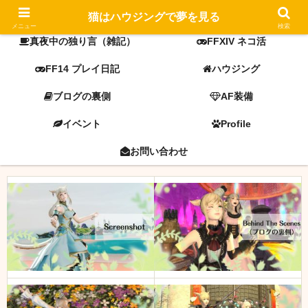
FF14 screenshot
ミラプリ
猫はハウジングで夢を見る
メニュー
検索
真夜中の独り言（雑記）
FFXIV ネコ活
FF14 プレイ日記
ハウジング
ブログの裏側
AF装備
イベント
Profile
お問い合わせ