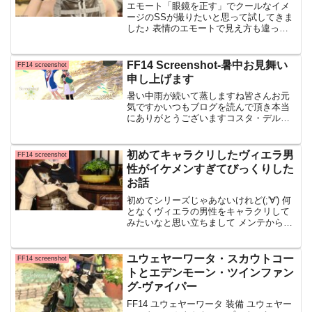
エモート「眼鏡を正す」でクールなイメ
ージのSSが撮りたいと思って試してきま
した♪ 表情のエモートで見え方も違って
くるので「真剣」、「眉をひそめる」、
「不機嫌」あたりだとクールな表情で目
を細めてくれていいんじゃあないでしょ
FF14 Screenshot-暑中お見舞い
FF14 screenshot
うか・・！完成形その
申し上げます
暑い中雨が続いて蒸しますね皆さんお元
気ですかいつもブログを読んで頂き本当
にありがとうございますコスタ・デル・
ソル/鮮やか4（絵筆3）/Tankだ猫はお休
みを頂きゴロンゴロンとしておりました
おかげで元気が出てきましたのでまた今
初めてキャラクリしたヴィエラ男
FF14 screenshot
日から少しずつ自...
性がイケメンすぎてびっくりした
お話
初めてシリーズじゃあないけれど(;'∀') 何
となくヴィエラの男性をキャラクリして
みたいなと思い立ちまして メンテから逃
げてるわけではない、、！いや・・！逃
げてるな、、 パッチ7.0のクエストで貰っ
た幻想薬を使ってみたところ・・ 奇跡の
ユウェヤーワータ・スカウトコー
FF14 screenshot
薬
トとエデンモーン・ツインファン
グ-ヴァイパー
FF14 ユウェヤーワータ 装備 ユウェヤー