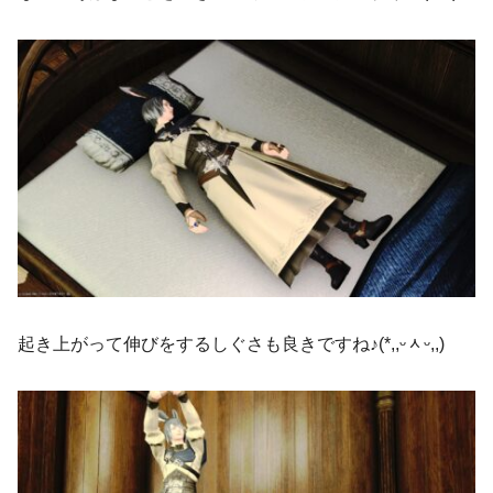
起き上がって伸びをするしぐさも良きですね♪(*,,ᵕᆺᵕ,,)