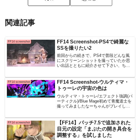
関連記事
FF14 Screenshot-PS4で綺麗な
FF14 screenshot
SSを撮りたい2
前回からの続きで、PS4で普段どんな風
にスクリーンショットを撮っていたか思
い出話とともに紹介させて下さい、ちょ
うど1年前のお話になります前回のブログ
はこちらからどうぞ→小雪の頃に「赤
色」のライトの設定が、まただ猫のSSに
FF14 Screenshot-ウルティマ・
FF14 screenshot
魔法をかけてくれたよ...
トゥーレの宇宙の色は
ウルティマ・トゥーレ/エフェクト強調(パ
ーティクル)/Blue Mage初めて青魔道士を
撮ってみましたなーちゃんがプレイして
いたので、この機会に私も一緒にプレイ
したところ・・青魔のエモートって綺麗
じゃあないですか・・！と、青魔にどハ
【FF14】パッチ7.5で追加された
FF14 screenshot
マリしま...
目元の設定「まぶたの開き具合を
調整する」を試しました