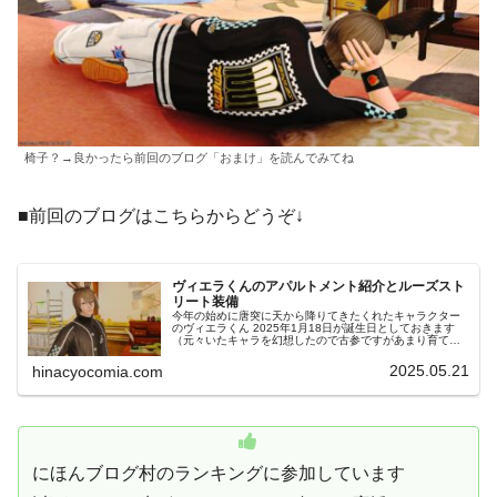
椅子？→良かったら前回のブログ「おまけ」を読んでみてね
■前回のブログはこちらからどうぞ↓
ヴィエラくんのアパルトメント紹介とルーズスト
リート装備
今年の始めに唐突に天から降りてきたくれたキャラクター
のヴィエラくん 2025年1月18日が誕生日としておきます
（元々いたキャラを幻想したので古参ですがあまり育てて
いなかった）過去のSSを遡るとその日が最初に撮ったもの
だったから 何でこんなに
2025.05.21
hinacyocomia.com
にほんブログ村のランキングに参加しています