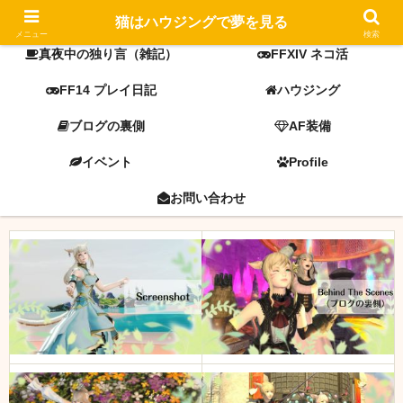
FF14 screenshot
ミラプリ
猫はハウジングで夢を見る
メニュー
検索
真夜中の独り言（雑記）
FFXIV ネコ活
FF14 プレイ日記
ハウジング
ブログの裏側
AF装備
イベント
Profile
お問い合わせ