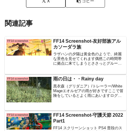
X
コピー
関連記事
FF14 Screenshot-友好部族アル
FF14 screenshot
カソーダラ族
ラザハンの夕陽は黄金色のようで、綺麗
な景色を見せてくれます偶然この時間帯
に拠点に来てしまうとささっとグループ
ポーズを開くことになります(,,ò᎑ó,,)وラ
ザハン/鮮やか4/Ninja晴れた日のラザハン
はとても綺麗な色あいが広がって正午近
雨の日は・・Rainy day
FF14 screenshot
い...
黒衣森（グリダニア）/トレーラー/White
Mageエオルゼアの雨が好きですここで冒
険をしているとよく雨にあいますログイ
ンしてる時間帯の規則性が独特なのか？
わたしは本当に雨にあう確率が高いです
雨上がりの澄んだ景色や虹を見つけるこ
とが出来た...
FF14 Screenshot-守護天節 2022
FF14 screenshot
Part1
FF14 スクリーンショット PS4 普段のス