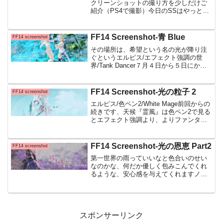
クリーンショットの撮り方を少しだけご
紹介（PS4で撮影）今日のSSはやっと載
せることが出来た(;'∀')『守護天節（ハロ
ウィン）の夜』を 何回かに分けて紹介さ
せていただきます 貴方の好きなSSが
FF14 Screenshot-青 Blue
FF14 screenshot
その場所は、希望という名の光が降り注
ぐというエルピス/エフェクト強調の世
界/Tank Dancer７月４日から５日にかけ
てTwitterで公開させて頂いたメンテタグ
SSでフォロバやフォローして頂いた皆様
ありがとうございました！これからどう
FF14 Screenshot-光の粒子 2
FF14 screenshot
ぞ...
エルピス/色ペン2/White Mage前回からの
続きです、天候『霊風』は色ペン2で見る
とエフェクト強調より、よりファンタジ
ーしているというか透明感が出るなと、
澄んだ美しさを表現できるかなと思いま
すSSを撮りすぎたのは、途中で『月』が
FF14 Screenshot-光の恩恵 Part2
FF14 screenshot
写り込...
第一世界の雨っていいなと色合いのせい
なのかな、何だか優しく包みこんでくれ
るような、安心感を与えてくれますノル
ヴラント/パステル1（すりガラ
ス）/Gunbreakerその世界の光をやわらげ
る役割を担っているからでしょうか私が
普段、あ、この風景...
スポンサーリンク