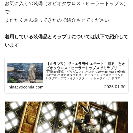
お気に入りの装備（オピオタウロス・ヒーラートップス）
で
またたくさん撮ってきたので紹介させてください
着用している装備品とミラプリについては以下で紹介して
います
【ミラプリ】ヴィエラ男性 エモート「踊る」とオ
ピオタウロス・ヒーラートップスでミラプリ
不語仙の座卓（グリダニア）/パステル1/White Mage ■装備
品についてオピオタウロス・ヒーラートップスオーラムド
レスグローブウェイクドクター・ボトムフィールドコマン
ダーブーツ ここはメインクエストで訪れるエリアで 依頼が
無い状態だと
2025.01.30
hinacyocomia.com