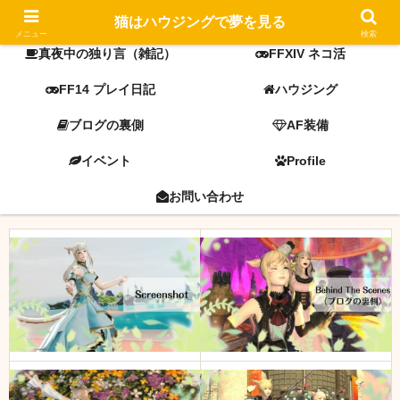
FF14 screenshot
ミラプリ
猫はハウジングで夢を見る
メニュー
検索
真夜中の独り言（雑記）
FFXIV ネコ活
FF14 プレイ日記
ハウジング
ブログの裏側
AF装備
イベント
Profile
お問い合わせ