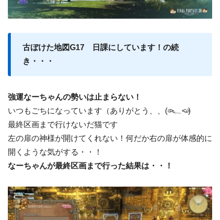
古ぼけた地図G17
日課にしています！の続
き・・・
強運なーちゃんの勢いは止まらない！
いつもごちになっています（ありがとう、、(৹˃̵﹏˂̵৹)
最終区画まで行けないだ猫です
左の扉の神様が開けてくれない！何だか右の扉が体感的に
開くような気がする・・！
なーちゃんが最終区画まで行った結果は・・！