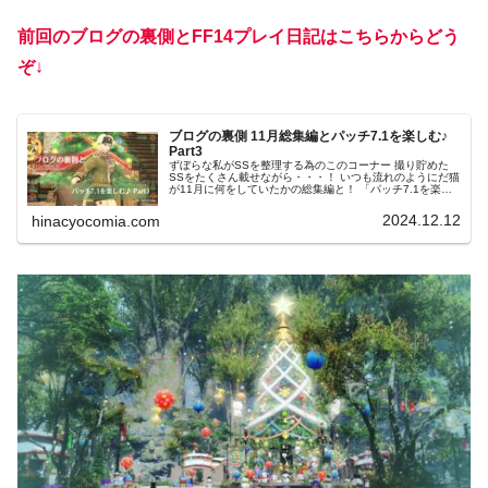
前回のブログの裏側とFF14プレイ日記はこちらからどう
ぞ
↓
ブログの裏側 11月総集編とパッチ7.1を楽しむ♪
Part3
ずぼらな私がSSを整理する為のこのコーナー 撮り貯めた
SSをたくさん載せながら・・・！ いつも流れのようにだ猫
が11月に何をしていたかの総集編と！ 「パッチ7.1を楽し
む Part3」のプレイ日記をまとめてブログにしてみました*
´꒳`ฅ
2024.12.12
hinacyocomia.com