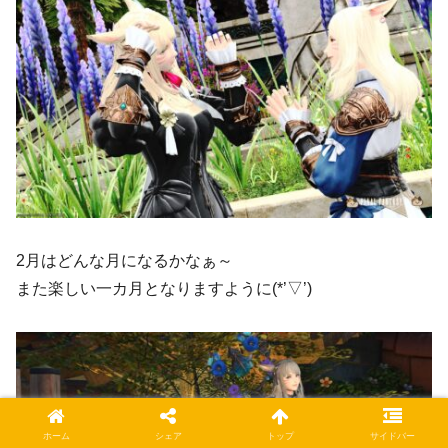
2月はどんな月になるかなぁ～
また楽しい一カ月となりますように(*’▽’)
ホーム
シェア
トップ
サイドバー