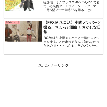
撮影地：オムファロス2022年4月SSで着
ている装備アーチフィーンド・アーマー
二号B型ブーツ当時SSを撮ることに、と
にかく細かいところを気にしすぎてこう
しないととか、こうすべきとかで頭の中
の思考がまとまらなくて毎日疲れてまし
【FFXIV ネコ活】小隊メンバーと
FFXIV ネコ活
たこのSSはXに...
撮る、ちょっと面白くおかしな日
常
2023年4月 小隊メンバーと一緒にスクシ
ョを撮ることが出来るなんて知らなかっ
たあの頃・・・しかも、そのメンバーが
エモートもしてくれるとか・・知った時
の衝撃はすごかったええええええ！？っ
てなりました、ほんとｗ当時、楽しくて
たくさん撮ってた中
スポンサーリンク