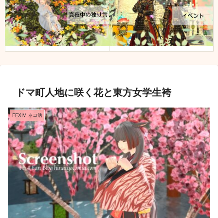
ドマ町人地に咲く花と東方女学生袴
FFXIV ネコ活