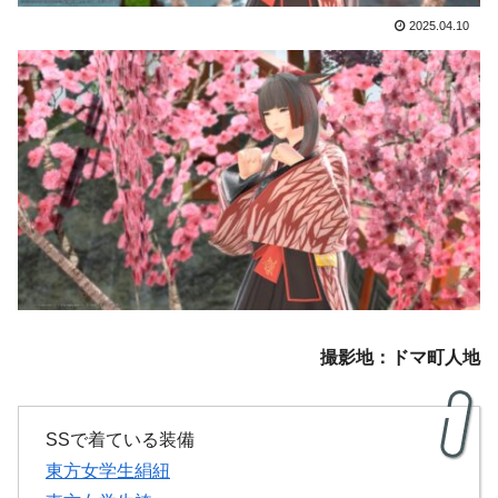
2025.04.10
撮影地：ドマ町人地
SSで着ている装備
東方女学生絹紐