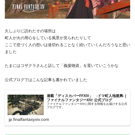
久しぶりに訪れたその場所は
町人が火の用心をしている風景が見られたりして
ここで息づく人の想いは途切れることなく続いていくんだろうなと思い
ました
たまにはコザクラさんと話して「義援物資」を置いていこうかな
公式ブログではこんな記事も書かれていました
連載「ディスカバーFFXIV」 -ドマ町人地復興- |
ファイナルファンタジーXIV: 公式ブログ
ファイナルファンタジーXIVに関する情報をお届けする公式
ブログです。
jp.finalfantasyxiv.com