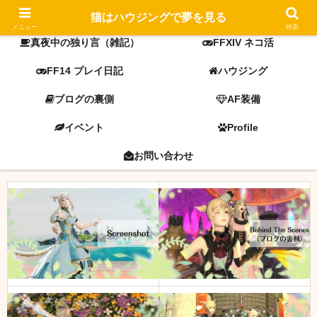
FF14 screenshot
ミラプリ
猫はハウジングで夢を見る
メニュー
検索
真夜中の独り言（雑記）
FFXIV ネコ活
FF14 プレイ日記
ハウジング
ブログの裏側
AF装備
イベント
Profile
お問い合わせ