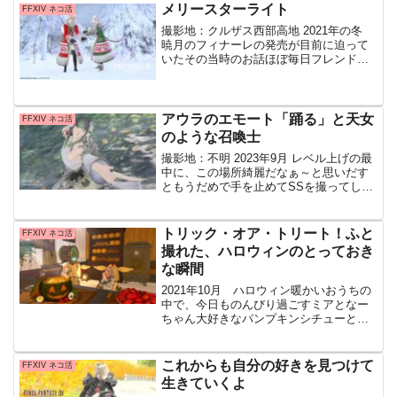
メリースターライト
FFXIV ネコ活
撮影地：クルザス西部高地 2021年の冬
暁月のフィナーレの発売が目前に迫って
いたその当時のお話ほぼ毎日フレンドの
なーちゃんにお願いをしてエオルゼアの
色んな場所に連れまわし、、（ごめん
ね）時間をかけてSSを撮っていました 撮
るたびになーちゃ
アウラのエモート「踊る」と天女
FFXIV ネコ活
のような召喚士
撮影地：不明 2023年9月 レベル上げの最
中に、この場所綺麗だなぁ～と思いだす
ともうだめで手を止めてSSを撮ってしま
いますエオルゼアには素敵な場所が多す
ぎて撮影しているとあっという間に２、
３時間時間が経ちまして、、その日はそ
トリック・オア・トリート！ふと
FFXIV ネコ活
れだけで終わり
撮れた、ハロウィンのとっておき
な瞬間
2021年10月 ハロウィン暖かいおうちの
中で、今日ものんびり過ごすミアとなー
ちゃん大好きなパンプキンシチューとロ
ランベリータルトを一緒に作って今日は
ちょっとごちそう気分♪お腹いっぱいにな
ったあとはお昼寝したり、好きなだけゴ
これからも自分の好きを見つけて
FFXIV ネコ活
ロゴロしたりそん...
生きていくよ