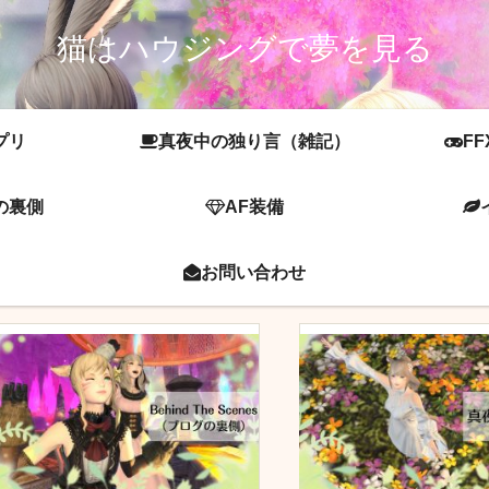
猫はハウジングで夢を見る
プリ
真夜中の独り言（雑記）
FF
の裏側
AF装備
お問い合わせ