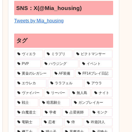
SNS：X(@Mia_housing)
Tweets by Mia_housing
タグ
ヴィエラ
ミラプリ
ピクトマンサー
PVP
ハウジング
イベント
黄金のレガシー
AF装備
FF14プレイ日記
エウレカ
ララフェル
アウラ
ヴァイパー
リーパー
無人島
ナイト
戦士
暗黒騎士
ガンブレイカー
白魔道士
学者
占星術師
モンク
竜騎士
忍者
侍
吟遊詩人
機工士
踊り子
黒魔道士
召喚士