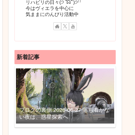
リハビリの日々(੭ ‾᷄ᗣ‾᷅ )੭⁾⁾
今はヴィエラを中心に
気ままにのんびり活動中
新着記事
ブログの裏側 2026-06-27 落ち着かな
い夜は、惑星探索へ