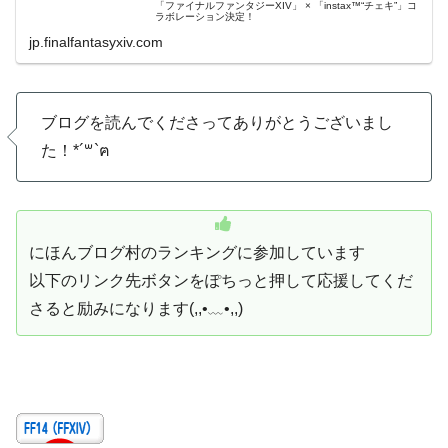
「ファイナルファンタジーXIV」 × 「instax™“チェキ”」コ
ラボレーション決定！
jp.finalfantasyxiv.com
ブログを読んでくださってありがとうございまし
た！*´꒳`ฅ
にほんブログ村のランキングに参加しています
以下のリンク先ボタンをぽちっと押して応援してくだ
さると励みになります(,,•﹏•,,)