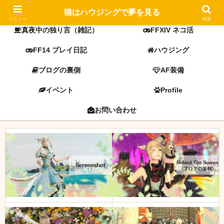
FF14 screenshot
ミラプリ
猫はハウジングで夢を見る
メニュー
検索
真夜中の独り言（雑記）
FFXIV ネコ活
FF14 プレイ日記
ハウジング
ブログの裏側
AF装備
イベント
Profile
お問い合わせ