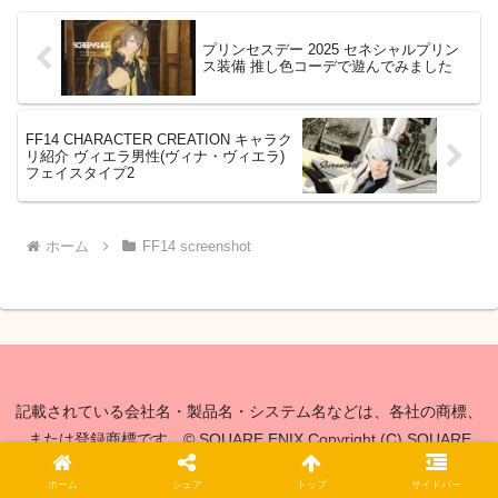
プリンセスデー 2025 セネシャルプリン
ス装備 推し色コーデで遊んでみました
FF14 CHARACTER CREATION キャラク
リ紹介 ヴィエラ男性(ヴィナ・ヴィエラ)
フェイスタイプ2
ホーム
FF14 screenshot
記載されている会社名・製品名・システム名などは、各社の商標、
または登録商標です。© SQUARE ENIX Copyright (C) SQUARE
ENIX CO., LTD. All Rights Reserved. © 2021-2026 猫はハウジング
ホーム
シェア
トップ
サイドバー
で夢を見る