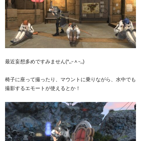
最近妄想多めですみません(*,,ᵕᆺᵕ,,)
椅子に座って撮ったり、マウントに乗りながら、水中でも
撮影するエモートが使えるとか！