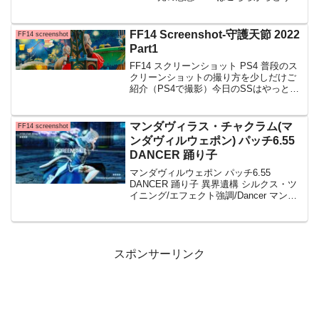
→光の恩恵 Part2■光の恩恵Part３はこち
らからどうぞ→光の恩恵 Part3ラクサン城
を後にして、...
FF14 Screenshot-守護天節 2022
FF14 screenshot
Part1
FF14 スクリーンショット PS4 普段のス
クリーンショットの撮り方を少しだけご
紹介（PS4で撮影）今日のSSはやっと載
せることが出来た(;'∀')『守護天節（ハロ
ウィン）の夜』を 何回かに分けて紹介さ
せていただきます 貴方の好きなSSが
マンダヴィラス・チャクラム(マ
FF14 screenshot
ンダヴィルウェポン) パッチ6.55
DANCER 踊り子
マンダヴィルウェポン パッチ6.55
DANCER 踊り子 異界遺構 シルクス・ツ
イニング/エフェクト強調/Dancer マンダ
ヴィラス・チャクラム 踊り子のマンダヴ
ィルウェポンの見た目の紹介です
スポンサーリンク