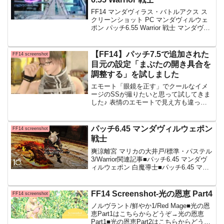
FF14 マンダヴィラス・バトルアクス ス
クリーンショット PC マンダヴィルウェ
ポン パッチ6.55 Warrior 戦士 マンダヴィ
ルウェポンの見た目の紹介です SSにカラ
ーフィルターをかけて色合いが変わって
しまうので最初の4枚は「標準」で撮った
【FF14】パッチ7.5で追加された
FF14 screenshot
ものを載せています 冬の季節が終わりか
目元の設定「まぶたの開き具合を
けていた頃に、あ～もう少し寒い季
調整する」を試しました
エモート「眼鏡を正す」でクールなイメ
ージのSSが撮りたいと思って試してきま
した♪ 表情のエモートで見え方も違って
くるので「真剣」、「眉をひそめる」、
「不機嫌」あたりだとクールな表情で目
を細めてくれていいんじゃあないでしょ
パッチ6.45 マンダヴィルウェポン
FF14 screenshot
うか・・！完成形その
戦士
爽涼離宮 マリカの大井戸/標準・パステル
3/Warrior関連記事■パッチ6.45 マンダヴ
ィルウェポン 白魔導士■パッチ6.45 マン
ダヴィルウェポン 赤魔導士の記事はタイ
トルから飛べます戦士らしい色合いと斧
のデザインが好きで最近はこの武...
FF14 Screenshot-光の恩恵 Part4
FF14 screenshot
ノルヴラント/鮮やか1/Red Mage■光の恩
恵Part1はこちらからどうぞ→光の恩恵
Part1■光の恩恵Part2はこちらからどうぞ