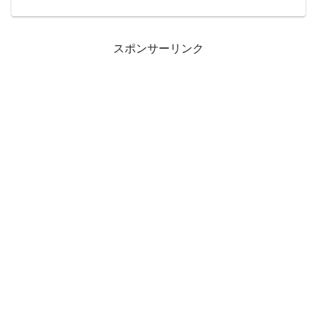
～なーちゃん・・ごめんね(;'∀')それ・・
だ猫の夢だから大丈夫よ金曜日お疲れ様
ですだ猫は少し夏バテ気味で、ゴロンゴ
ロンとしてまた休...
スポンサーリンク