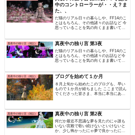
って感じていたなぁっ...
中のコントローラーが・・え？ま
た、、
だ猫のリアル日々の暮らしや、FF14のこ
とはもちろん、その他諸々のお話など 今
思っていることを気の向くまま書いてい
くこのコーナー 今日もゆったりとした真
夜中の時間に、だ猫の独り言を書き綴り
ます 前回の独り言は以下のリンク先から
真夜中の独り言 第3夜
真夜中の独り言（雑記）
読めますhtt
だ猫のリアル日々の暮らしや、FF14のこ
とはもちろん、その他諸々のお話など今
思っていることを気の向くまま書いてい
くこのコーナー今日もゆったりとした真
夜中の時間に、だ猫の独り言を書き綴り
ます今回の日記『真夜中の独り言』
ブログを始めて１か月
真夜中の独り言（雑記）
は・・・引っ越しは・・・...
８月上旬から始めたこのブログも、早い
もので１か月が経ちました ここまで読ん
でくださった皆さま、本当に本当にあり
がとうございます！ ツイッターのフォロ
ー、いいね、YouTubeのチャンネル登録
も 本当にありがとうございます( ﾉД`)
日々ブ
真夜中の独り言 第2夜
真夜中の独り言（雑記）
何だか最近不思議な夢を見たのにゃ誰も
いない宮殿で歌い続けないといけないと
か、少し怖かったにゃ夢で良かったにゃ