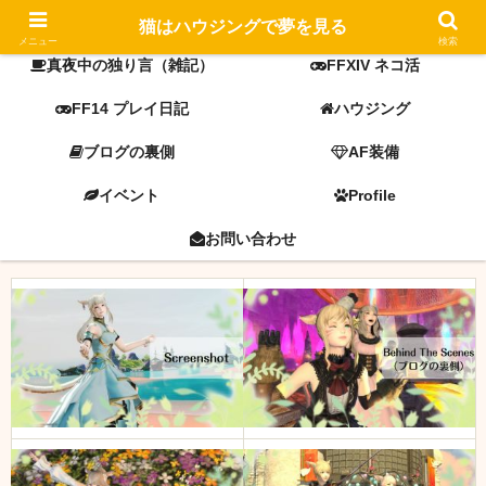
FF14 screenshot
ミラプリ
猫はハウジングで夢を見る
メニュー
検索
真夜中の独り言（雑記）
FFXIV ネコ活
FF14 プレイ日記
ハウジング
ブログの裏側
AF装備
イベント
Profile
お問い合わせ