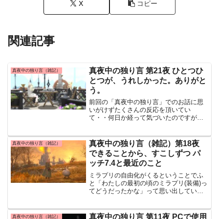
X
コピー
関連記事
真夜中の独り言 第21夜 ひとつひ
真夜中の独り言（雑記）
とつが、うれしかった。ありがと
う。
前回の「真夜中の独り言」でのお話に思
いがけずたくさんの反応を頂いてい
て・・何日か経って気づいたのですがそ
の日のブログ村のＩＮポイントを見て思
わず泣いてしまいました・・；ＩＮポイ
ントはブログを読んでくださった方がわ
真夜中の独り言（雑記）第18夜
真夜中の独り言（雑記）
たしのブログにリンク先として...
できることから、すこしずつ パ
ッチ7.4と最近のこと
ミラプリの自由化がくるということでふ
と「わたしの最初の頃のミラプリ(装備)っ
てどうだったかな」って思い出していま
したゲームを始めた頃は初期装備や、ク
エストでもらえるちょっとした装備を染
色してそれだけで「すっごくおしゃれ」
真夜中の独り言 第11夜 PCで使用
真夜中の独り言（雑記）