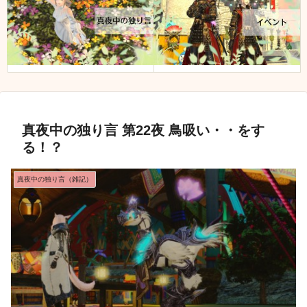
真夜中の独り言 第22夜 鳥吸い・・をす
る！？
真夜中の独り言（雑記）